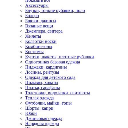
Показать всё
Аксессуары
Блузки, тонкие рубашки, поло
Болеро
Брюки, джинсы
Вязаные вещи
Джемпера, свитера
Жилеты
Колготки носки
Комбинезоны
Костюмы
Куртки, шакеты, плотные рубашки
Однотонная базовая одежда
Пиджаки, кардиганы
Лосины, рейтузы
Одежда для детского сада
Пижамы, халаты
Платья, сарафаны
Толстовки, водолазки, свитшоты
Теплая одежда
Футболки, майки, топы
Шорты, капри
Юбки
Джинсовая одежда
Нарядная одежда