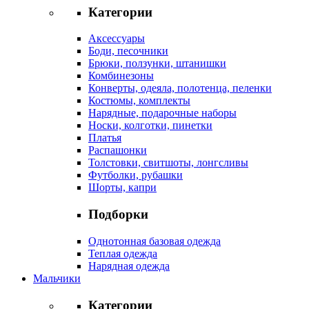
Категории
Аксессуары
Боди, песочники
Брюки, ползунки, штанишки
Комбинезоны
Конверты, одеяла, полотенца, пеленки
Костюмы, комплекты
Нарядные, подарочные наборы
Носки, колготки, пинетки
Платья
Распашонки
Толстовки, свитшоты, лонгсливы
Футболки, рубашки
Шорты, капри
Подборки
Однотонная базовая одежда
Теплая одежда
Нарядная одежда
Мальчики
Категории