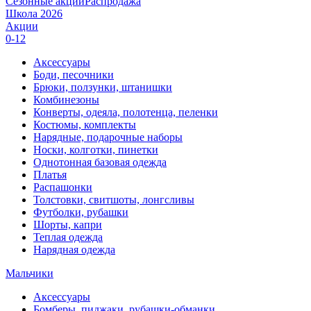
Сезонные акции
Распродажа
Школа 2026
Акции
0-12
Аксессуары
Боди, песочники
Брюки, ползунки, штанишки
Комбинезоны
Конверты, одеяла, полотенца, пеленки
Костюмы, комплекты
Нарядные, подарочные наборы
Носки, колготки, пинетки
Однотонная базовая одежда
Платья
Распашонки
Толстовки, свитшоты, лонгсливы
Футболки, рубашки
Шорты, капри
Теплая одежда
Нарядная одежда
Мальчики
Аксессуары
Бомберы, пиджаки, рубашки-обманки