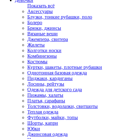
Девочки
Показать всё
Аксессуары
Блузки, тонкие рубашки, поло
Болеро
Брюки, джинсы
Вязаные вещи
Джемпера, свитера
Жилеты
Колготки носки
Комбинезоны
Костюмы
Куртки, шакеты, плотные рубашки
Однотонная базовая одежда
Пиджаки, кардиганы
Лосины, рейтузы
Одежда для детского сада
Пижамы, халаты
Платья, сарафаны
Толстовки, водолазки, свитшоты
Теплая одежда
Футболки, майки, топы
Шорты, капри
Юбки
Джинсовая одежда