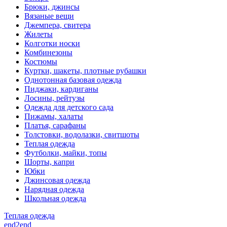
Брюки, джинсы
Вязаные вещи
Джемпера, свитера
Жилеты
Колготки носки
Комбинезоны
Костюмы
Куртки, шакеты, плотные рубашки
Однотонная базовая одежда
Пиджаки, кардиганы
Лосины, рейтузы
Одежда для детского сада
Пижамы, халаты
Платья, сарафаны
Толстовки, водолазки, свитшоты
Теплая одежда
Футболки, майки, топы
Шорты, капри
Юбки
Джинсовая одежда
Нарядная одежда
Школьная одежда
Теплая одежда
end2end