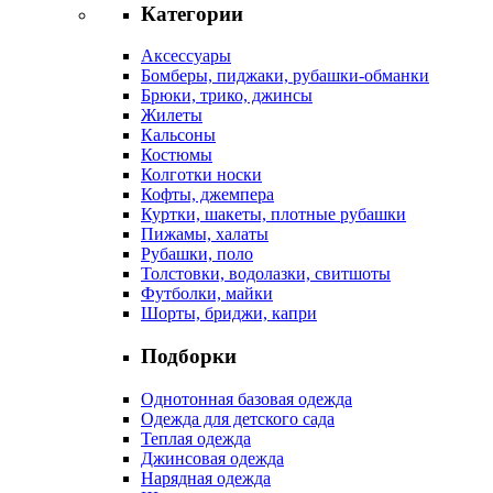
Категории
Аксессуары
Бомберы, пиджаки, рубашки-обманки
Брюки, трико, джинсы
Жилеты
Кальсоны
Костюмы
Колготки носки
Кофты, джемпера
Куртки, шакеты, плотные рубашки
Пижамы, халаты
Рубашки, поло
Толстовки, водолазки, свитшоты
Футболки, майки
Шорты, бриджи, капри
Подборки
Однотонная базовая одежда
Одежда для детского сада
Теплая одежда
Джинсовая одежда
Нарядная одежда