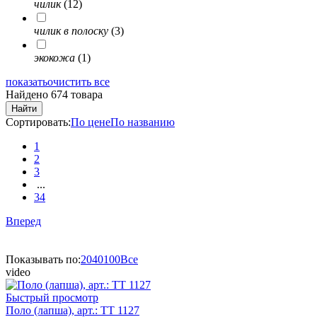
чилик
(12)
чилик в полоску
(3)
экокожа
(1)
показать
очистить все
Найдено 674 товара
Найти
Сортировать:
По цене
По названию
1
2
3
...
34
Вперед
Показывать по:
20
40
100
Все
video
Быстрый просмотр
Поло (лапша), арт.: TT 1127