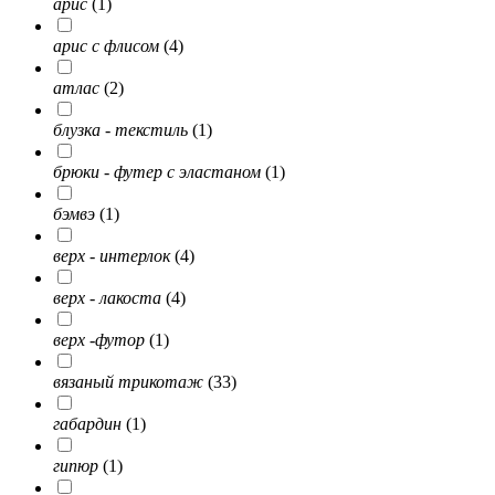
арис
(1)
арис с флисом
(4)
атлас
(2)
блузка - текстиль
(1)
брюки - футер с эластаном
(1)
бэмвэ
(1)
верх - интерлок
(4)
верх - лакоста
(4)
верх -футор
(1)
вязаный трикотаж
(33)
габардин
(1)
гипюр
(1)