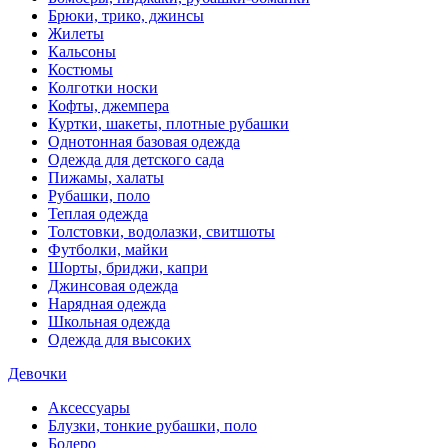
Брюки, трико, джинсы
Жилеты
Кальсоны
Костюмы
Колготки носки
Кофты, джемпера
Куртки, шакеты, плотные рубашки
Однотонная базовая одежда
Одежда для детского сада
Пижамы, халаты
Рубашки, поло
Теплая одежда
Толстовки, водолазки, свитшоты
Футболки, майки
Шорты, бриджи, капри
Джинсовая одежда
Нарядная одежда
Школьная одежда
Одежда для высоких
Девочки
Аксессуары
Блузки, тонкие рубашки, поло
Болеро